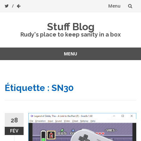
Menu
Skip
Stuff Blog
to
Rudy's place to keep sanity in a box
content
MENU
Skip
to
content
Étiquette :
SN30
28
FÉV