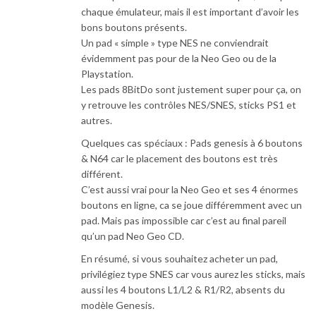
chaque émulateur, mais il est important d’avoir les
bons boutons présents.
Un pad « simple » type NES ne conviendrait
évidemment pas pour de la Neo Geo ou de la
Playstation.
Les pads 8BitDo sont justement super pour ça, on
y retrouve les contrôles NES/SNES, sticks PS1 et
autres.
Quelques cas spéciaux : Pads genesis à 6 boutons
& N64 car le placement des boutons est très
différent.
C’est aussi vrai pour la Neo Geo et ses 4 énormes
boutons en ligne, ca se joue différemment avec un
pad. Mais pas impossible car c’est au final pareil
qu’un pad Neo Geo CD.
En résumé, si vous souhaitez acheter un pad,
privilégiez type SNES car vous aurez les sticks, mais
aussi les 4 boutons L1/L2 & R1/R2, absents du
modèle Genesis.