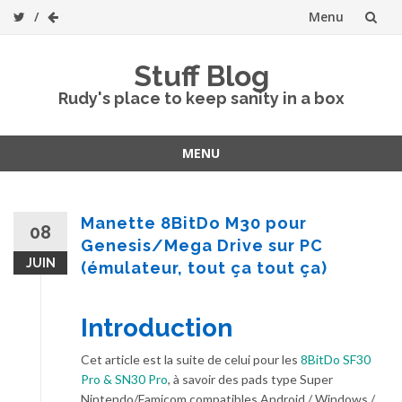
Menu
Skip
Stuff Blog
to
Rudy's place to keep sanity in a box
content
MENU
Skip
to
content
Manette 8BitDo M30 pour
08
Genesis/Mega Drive sur PC
JUIN
(émulateur, tout ça tout ça)
Introduction
Cet article est la suite de celui pour les
8BitDo SF30
Pro & SN30 Pro
, à savoir des pads type Super
Nintendo/Famicom compatibles Android / Windows /