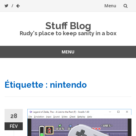
Menu
Skip
Stuff Blog
to
Rudy's place to keep sanity in a box
content
MENU
Skip
to
content
Étiquette :
nintendo
28
FÉV