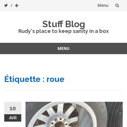
Menu
Skip
Stuff Blog
to
Rudy's place to keep sanity in a box
content
MENU
Skip
to
content
Étiquette :
roue
10
AVR