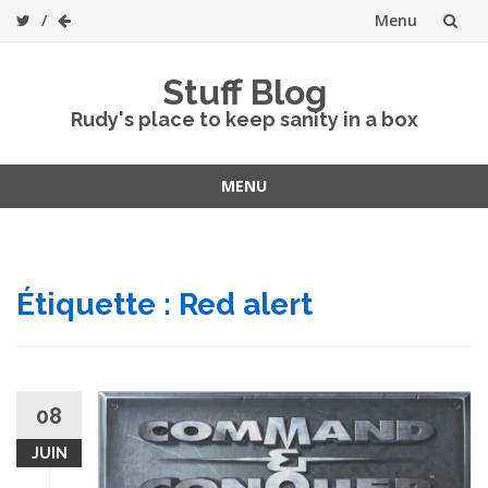
Menu
Skip
Stuff Blog
to
Rudy's place to keep sanity in a box
content
MENU
Skip
to
content
Étiquette :
Red alert
08
JUIN