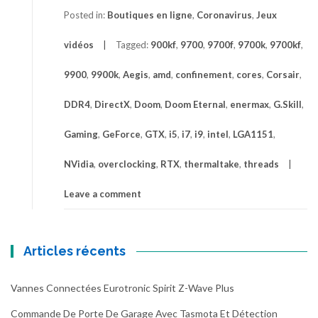
Posted in:
Boutiques en ligne
,
Coronavirus
,
Jeux
vidéos
Tagged:
900kf
,
9700
,
9700f
,
9700k
,
9700kf
,
9900
,
9900k
,
Aegis
,
amd
,
confinement
,
cores
,
Corsair
,
DDR4
,
DirectX
,
Doom
,
Doom Eternal
,
enermax
,
G.Skill
,
Gaming
,
GeForce
,
GTX
,
i5
,
i7
,
i9
,
intel
,
LGA1151
,
NVidia
,
overclocking
,
RTX
,
thermaltake
,
threads
Leave a comment
Articles récents
Vannes Connectées Eurotronic Spirit Z-Wave Plus
Commande De Porte De Garage Avec Tasmota Et Détection