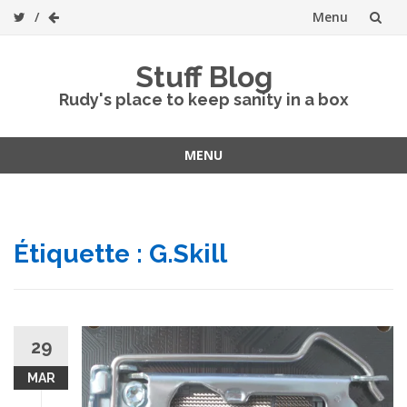
Menu
Skip
Stuff Blog
to
Rudy's place to keep sanity in a box
content
MENU
Skip
to
content
Étiquette :
G.Skill
29
MAR