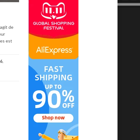
’agit de
eur
ues est
6
,