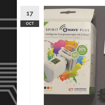
17
OCT