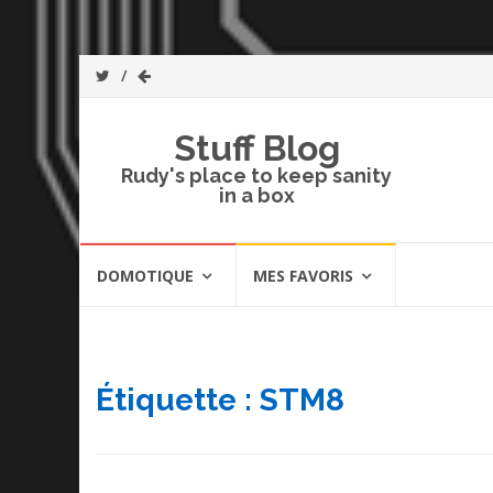
Stuff Blog
Rudy's place to keep sanity
in a box
Skip
DOMOTIQUE
MES FAVORIS
to
content
Étiquette :
STM8