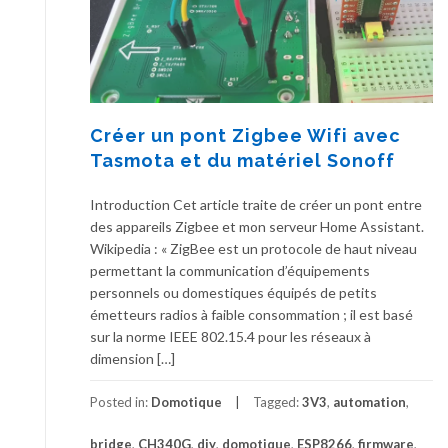
Créer un pont Zigbee Wifi avec
Tasmota et du matériel Sonoff
Introduction Cet article traite de créer un pont entre
des appareils Zigbee et mon serveur Home Assistant.
Wikipedia : « ZigBee est un protocole de haut niveau
permettant la communication d’équipements
personnels ou domestiques équipés de petits
émetteurs radios à faible consommation ; il est basé
sur la norme IEEE 802.15.4 pour les réseaux à
dimension […]
Posted in:
Domotique
Tagged:
3V3
,
automation
,
bridge
,
CH340G
,
diy
,
domotique
,
ESP8266
,
firmware
,