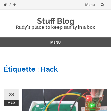
Menu
Skip
Stuff Blog
to
Rudy's place to keep sanity in a box
content
MENU
Skip
to
content
Étiquette :
Hack
28
MAR