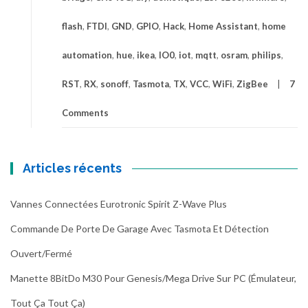
flash
,
FTDI
,
GND
,
GPIO
,
Hack
,
Home Assistant
,
home
automation
,
hue
,
ikea
,
IO0
,
iot
,
mqtt
,
osram
,
philips
,
RST
,
RX
,
sonoff
,
Tasmota
,
TX
,
VCC
,
WiFi
,
ZigBee
7
Comments
Articles récents
Vannes Connectées Eurotronic Spirit Z-Wave Plus
Commande De Porte De Garage Avec Tasmota Et Détection
Ouvert/fermé
Manette 8BitDo M30 Pour Genesis/Mega Drive Sur PC (émulateur,
Tout Ça Tout Ça)