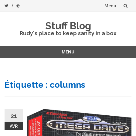
Menu
Skip
Stuff Blog
to
Rudy's place to keep sanity in a box
content
MENU
Skip
to
content
Étiquette :
columns
21
AVR