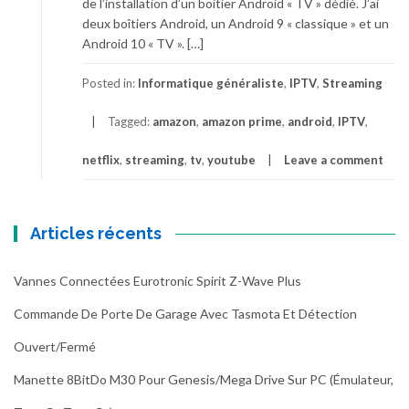
de l’installation d’un boitier Android « TV » dédié. J’ai
deux boîtiers Android, un Android 9 « classique » et un
Android 10 « TV ». […]
Posted in:
Informatique généraliste
,
IPTV
,
Streaming
Tagged:
amazon
,
amazon prime
,
android
,
IPTV
,
netflix
,
streaming
,
tv
,
youtube
Leave a comment
Articles récents
Vannes Connectées Eurotronic Spirit Z-Wave Plus
Commande De Porte De Garage Avec Tasmota Et Détection
Ouvert/fermé
Manette 8BitDo M30 Pour Genesis/Mega Drive Sur PC (émulateur,