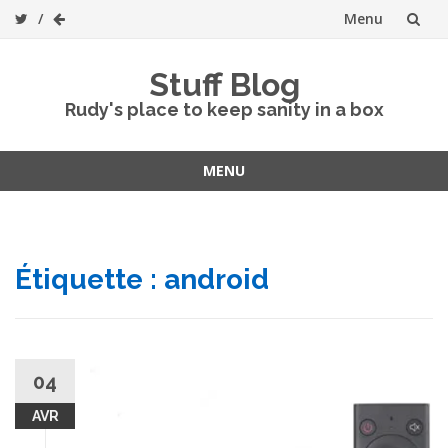
Menu
Skip
Stuff Blog
to
Rudy's place to keep sanity in a box
content
MENU
Skip
to
content
Étiquette :
android
04
AVR